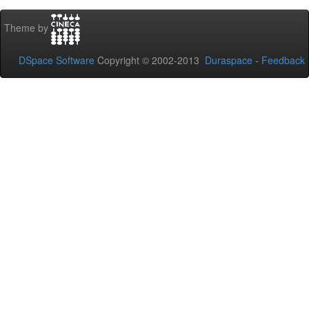
Theme by
DSpace Software
Copyright © 2002-2013
Duraspace
-
Feedback