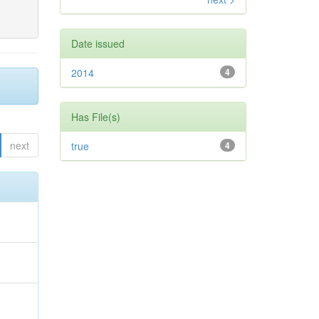
Date issued
2014
4
Has File(s)
next
true
4