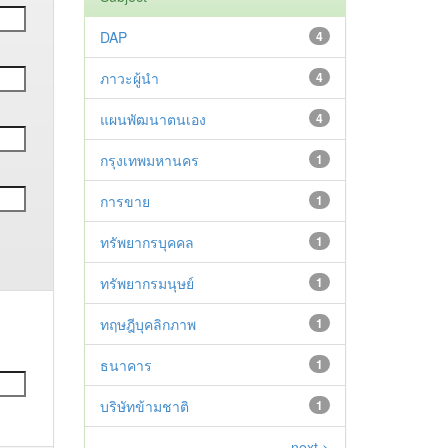
DAP
4
ภาวะผู้นำ
4
แผนพัฒนาตนเอง
4
กรุงเทพมหานคร
1
การขาย
1
ทรัพยากรบุคคล
1
ทรัพยากรมนุษย์
1
ทฤษฎีบุคลิกภาพ
1
ธนาคาร
1
บริษัทข้ามชาติ
1
next >