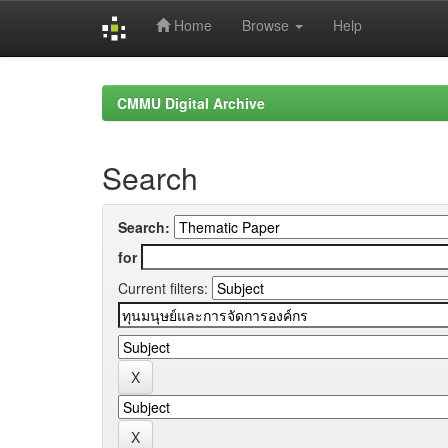
Home
Browse
Help
Skip
navigation
CMMU Digital Archive
Search
Search:
for
Current filters: