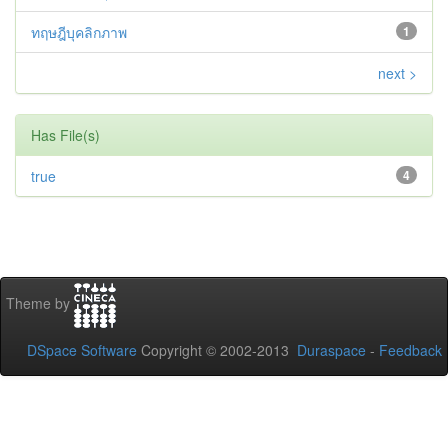
ทฤษฎีบุคลิกภาพ
1
next >
Has File(s)
true
4
Theme by
DSpace Software
Copyright © 2002-2013
Duraspace
-
Feedback