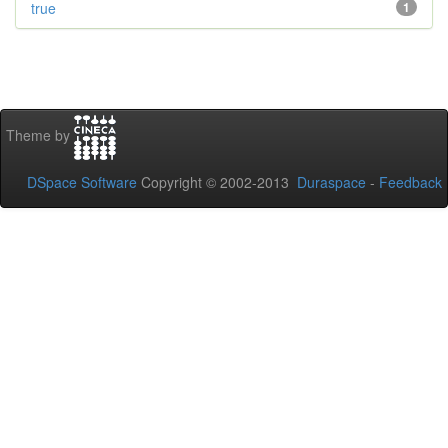
true
1
Theme by
DSpace Software
Copyright © 2002-2013
Duraspace
-
Feedback