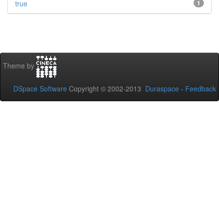
true
1
Theme by
DSpace Software
Copyright © 2002-2013
Duraspace
-
Feedback