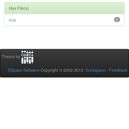
Has File(s)
true
1
Theme by
DSpace Software
Copyright © 2002-2013
Duraspace
-
Feedback