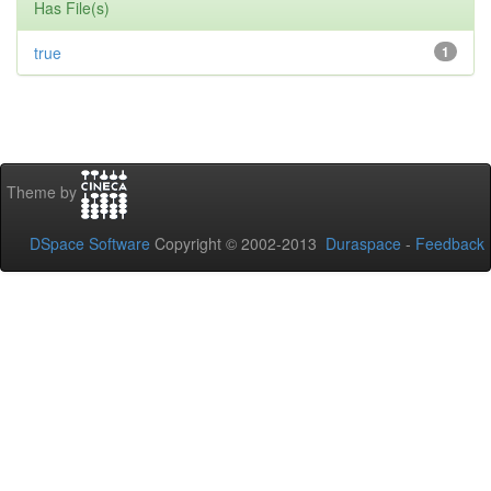
Has File(s)
true
1
Theme by
DSpace Software
Copyright © 2002-2013
Duraspace
-
Feedback