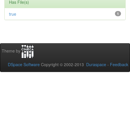
Has File(s)
true
1
Theme by
DSpace Software
Copyright © 2002-2013
Duraspace
-
Feedback