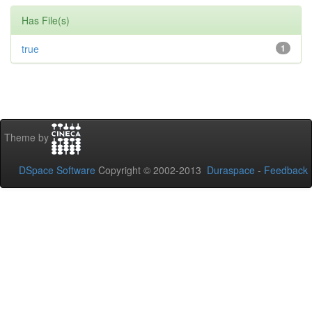
Has File(s)
true
1
Theme by
DSpace Software
Copyright © 2002-2013
Duraspace
-
Feedback