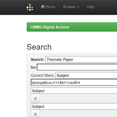
Home
Browse
Help
Skip
navigation
CMMU Digital Archive
Search
Search:
for
Current filters: