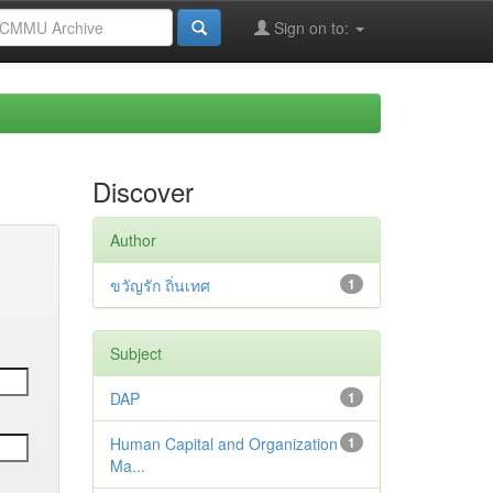
Sign on to:
Discover
Author
ขวัญรัก ถิ่นเทศ
1
Subject
DAP
1
Human Capital and Organization
1
Ma...