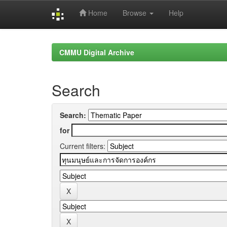
Home
Browse
Help
Skip
navigation
CMMU Digital Archive
Search
Search:
for
Current filters: