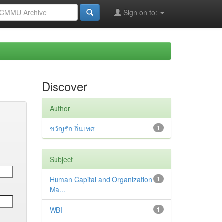
Sign on to:
Discover
Author
ขวัญรัก ถิ่นเทศ
1
Subject
Human Capital and Organization
1
Ma...
WBI
1