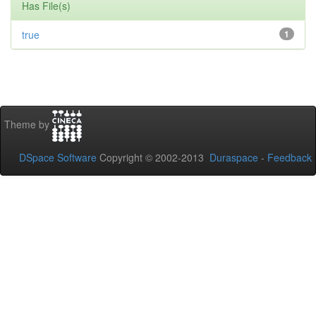
Has File(s)
true
1
Theme by
DSpace Software
Copyright © 2002-2013
Duraspace
-
Feedback