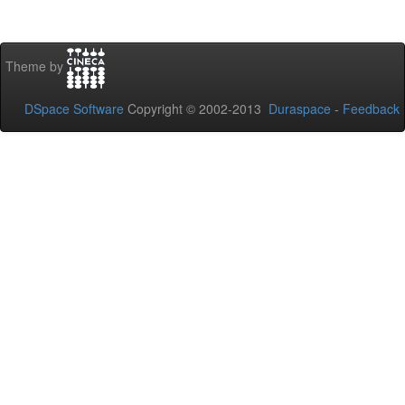
Theme by
DSpace Software
Copyright © 2002-2013
Duraspace
-
Feedback