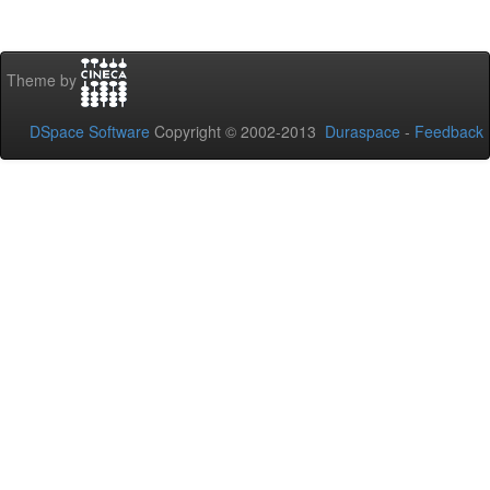
Theme by
DSpace Software
Copyright © 2002-2013
Duraspace
-
Feedback