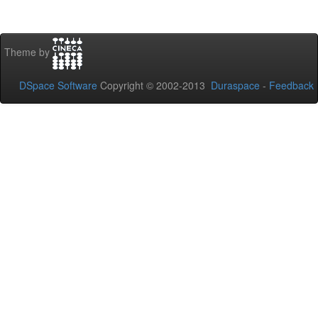
Theme by
DSpace Software
Copyright © 2002-2013
Duraspace
-
Feedback