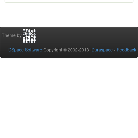
Theme by
DSpace Software
Copyright © 2002-2013
Duraspace
-
Feedback