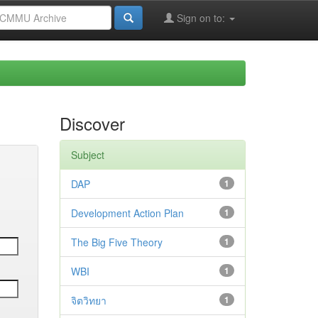
Sign on to:
Discover
Subject
DAP
1
Development Action Plan
1
The Big Five Theory
1
WBI
1
จิตวิทยา
1