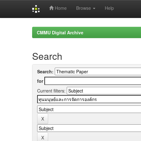
Home
Browse
Help
Skip
navigation
CMMU Digital Archive
Search
Search:
for
Current filters: