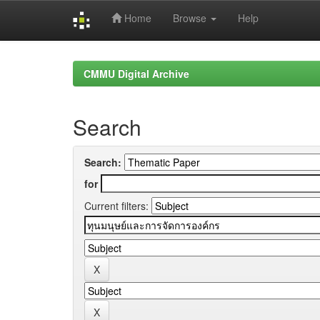
Home
Browse
Help
Skip
navigation
CMMU Digital Archive
Search
Search:
for
Current filters: