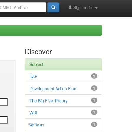
Sign on to:
Discover
Subject
DAP
1
Development Action Plan
1
The Big Five Theory
1
WBI
1
จิตวิทยา
1