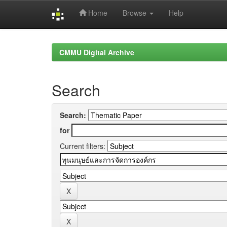
Home
Browse
Help
Skip
navigation
CMMU Digital Archive
Search
Search:
for
Current filters: