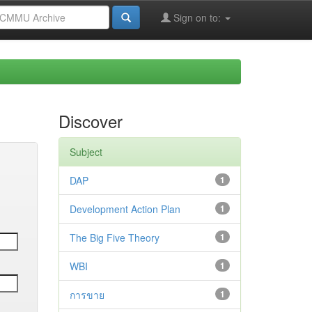
Sign on to:
Discover
Subject
DAP
1
Development Action Plan
1
The Big Five Theory
1
WBI
1
การขาย
1