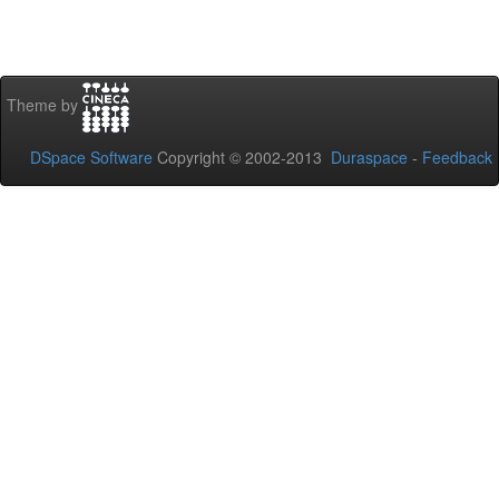
Theme by
DSpace Software
Copyright © 2002-2013
Duraspace
-
Feedback