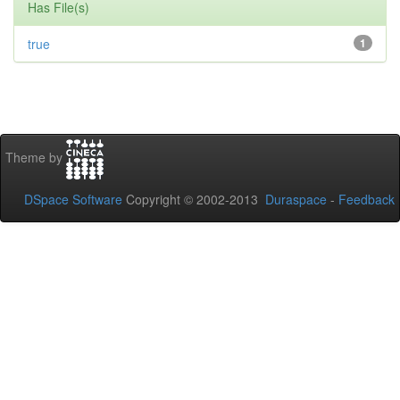
Has File(s)
true
1
Theme by
DSpace Software
Copyright © 2002-2013
Duraspace
-
Feedback