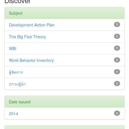
Discover
Subject
Development Action Plan
1
The Big Five Theory
1
WBI
1
Work Behavior Inventory
1
ผู้จัดการ
1
ภาวะผู้นำ
1
Date issued
2014
1