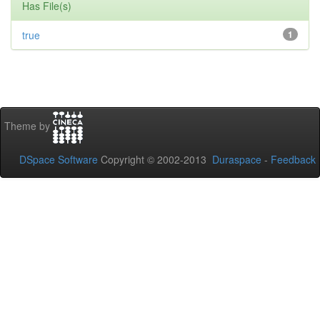
Has File(s)
true
1
Theme by
DSpace Software
Copyright © 2002-2013
Duraspace
-
Feedback