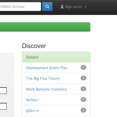
Sign on to:
Discover
Subject
Development Action Plan
1
The Big Five Theory
1
Work Behavior Inventory
1
จิตวิทยา
1
ผู้จัดการ
1