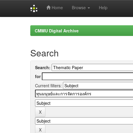
Home
Browse
Help
Skip
navigation
CMMU Digital Archive
Search
Search:
for
Current filters: