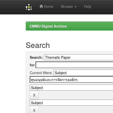
Home
Browse
Help
Skip
navigation
CMMU Digital Archive
Search
Search:
for
Current filters: