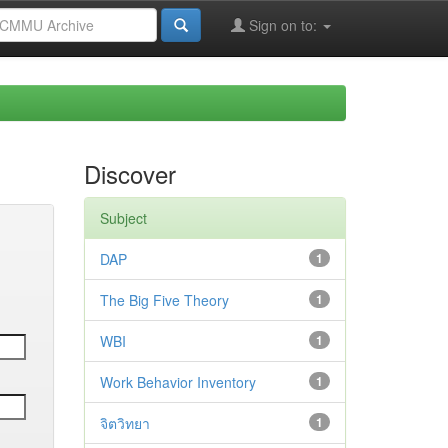
Sign on to:
Discover
Subject
DAP
1
The Big Five Theory
1
WBI
1
Work Behavior Inventory
1
จิตวิทยา
1