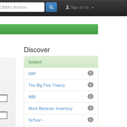
Sign on to:
Discover
Subject
DAP
1
The Big Five Theory
1
WBI
1
Work Behavior Inventory
1
จิตวิทยา
1