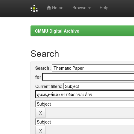
Home
Browse
Help
Skip
navigation
CMMU Digital Archive
Search
Search:
for
Current filters: