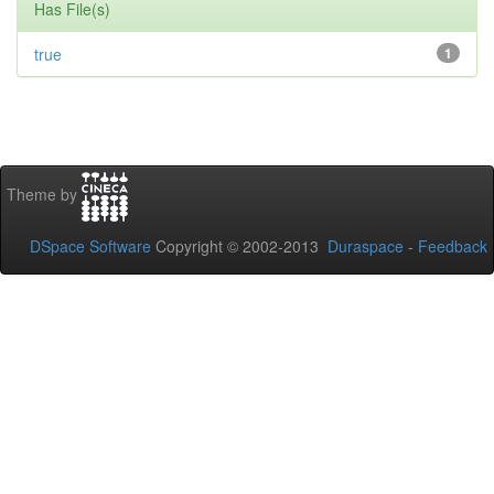
Has File(s)
true
1
Theme by
DSpace Software
Copyright © 2002-2013
Duraspace
-
Feedback