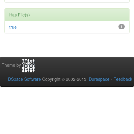
Has File(s)
true
1
Theme by
DSpace Software
Copyright © 2002-2013
Duraspace
-
Feedback