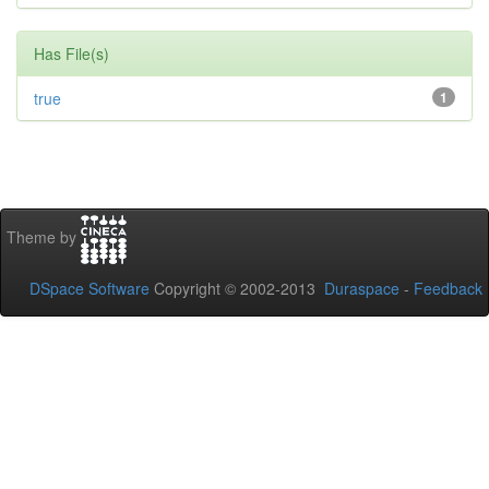
Has File(s)
true
1
Theme by
DSpace Software
Copyright © 2002-2013
Duraspace
-
Feedback