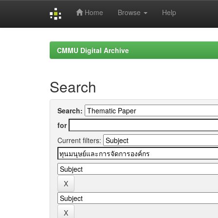
Home
Browse
Help
Skip
navigation
CMMU Digital Archive
Search
Search:
for
Current filters: