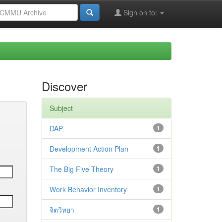
Sign on to:
Discover
Subject
DAP
1
Development Action Plan
1
The Big Five Theory
1
Work Behavior Inventory
1
จิตวิทยา
1