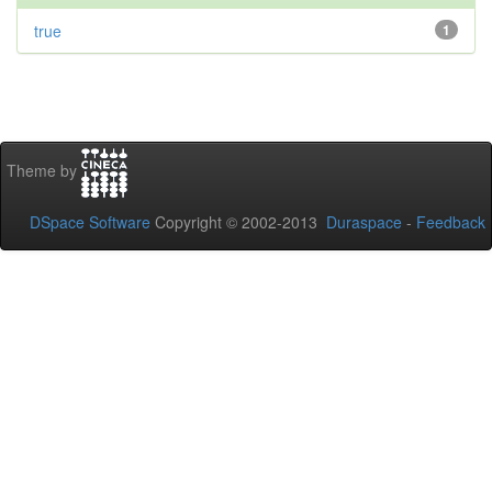
true
1
Theme by
DSpace Software
Copyright © 2002-2013
Duraspace
-
Feedback