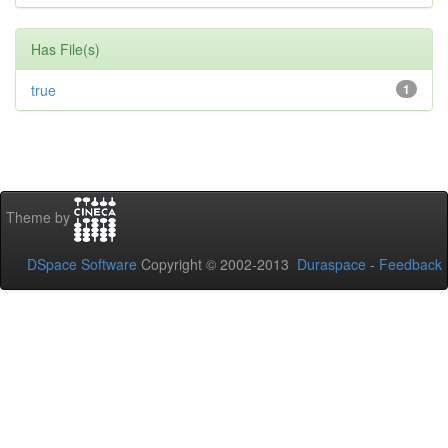
Has File(s)
true
1
Theme by
DSpace Software
Copyright © 2002-2013
Duraspace
-
Feedback