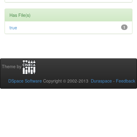
Has File(s)
true
1
Theme by
DSpace Software
Copyright © 2002-2013
Duraspace
-
Feedback