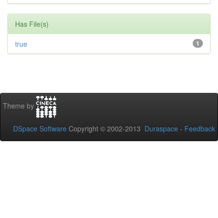
Has File(s)
true
1
Theme by
DSpace Software
Copyright © 2002-2013
Duraspace
-
Feedback