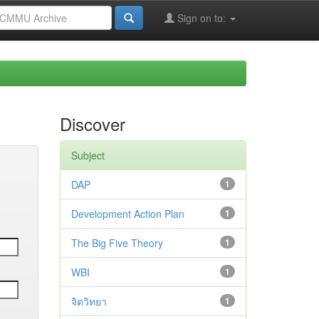
Sign on to:
Discover
Subject
DAP
1
Development Action Plan
1
The Big Five Theory
1
WBI
1
จิตวิทยา
1