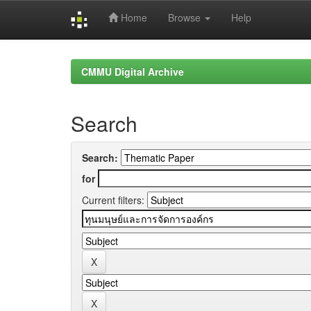
Home
Browse
Help
Skip
navigation
CMMU Digital Archive
Search
Search:
for
Current filters: