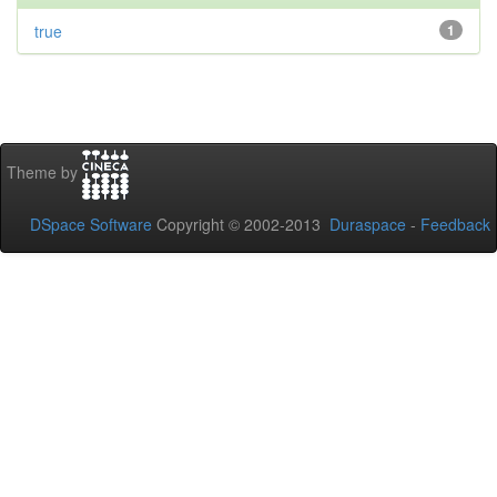
true
1
Theme by
DSpace Software
Copyright © 2002-2013
Duraspace
-
Feedback