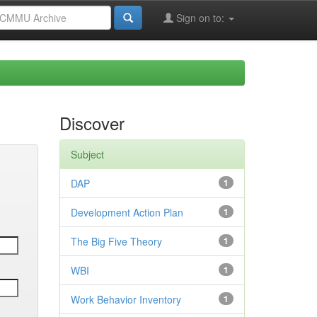
Sign on to:
Discover
Subject
DAP
1
Development Action Plan
1
The Big Five Theory
1
WBI
1
Work Behavior Inventory
1