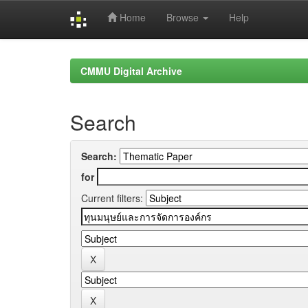
Home
Browse
Help
Skip
navigation
CMMU Digital Archive
Search
Search:
for
Current filters: