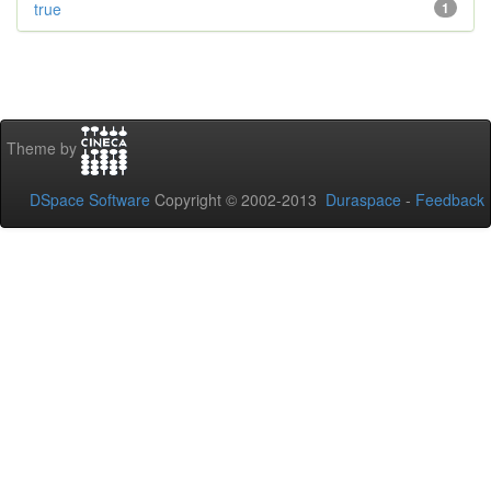
true
1
Theme by
DSpace Software
Copyright © 2002-2013
Duraspace
-
Feedback