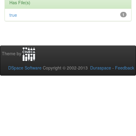
Has File(s)
true
1
Theme by
DSpace Software
Copyright © 2002-2013
Duraspace
-
Feedback