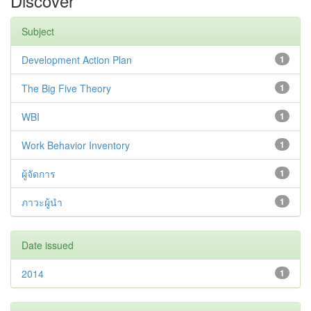
Discover
Subject
Development Action Plan
1
The Big Five Theory
1
WBI
1
Work Behavior Inventory
1
ผู้จัดการ
1
ภาวะผู้นำ
1
Date issued
2014
1