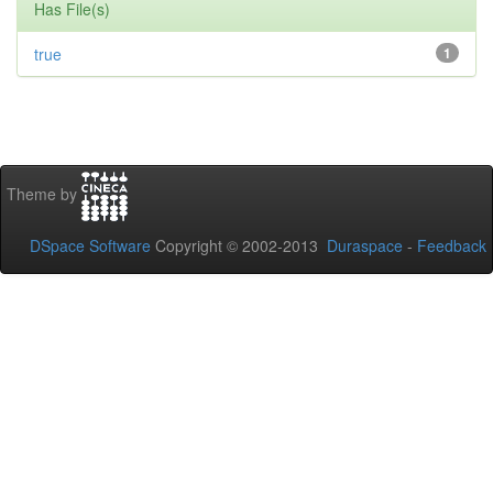
Has File(s)
true
1
Theme by
DSpace Software
Copyright © 2002-2013
Duraspace
-
Feedback