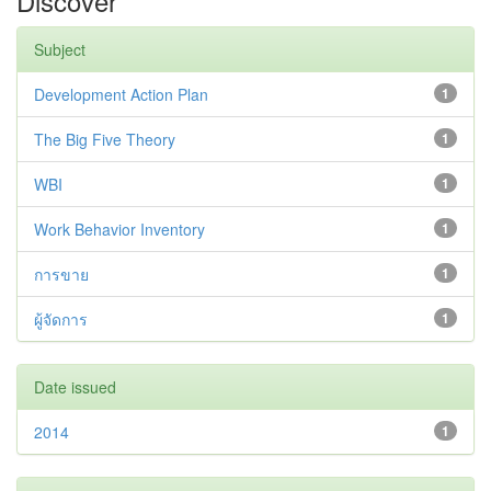
Discover
Subject
Development Action Plan
1
The Big Five Theory
1
WBI
1
Work Behavior Inventory
1
การขาย
1
ผู้จัดการ
1
Date issued
2014
1