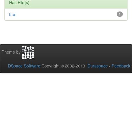
Has File(s)
true
1
Theme by
DSpace Software
Copyright © 2002-2013
Duraspace
-
Feedback