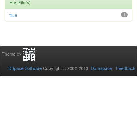
Has File(s)
true
1
Theme by
DSpace Software
Copyright © 2002-2013
Duraspace
-
Feedback