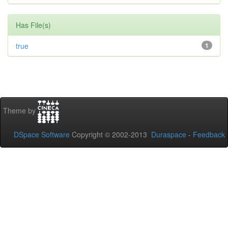
Has File(s)
true
1
Theme by
DSpace Software
Copyright © 2002-2013
Duraspace
-
Feedback