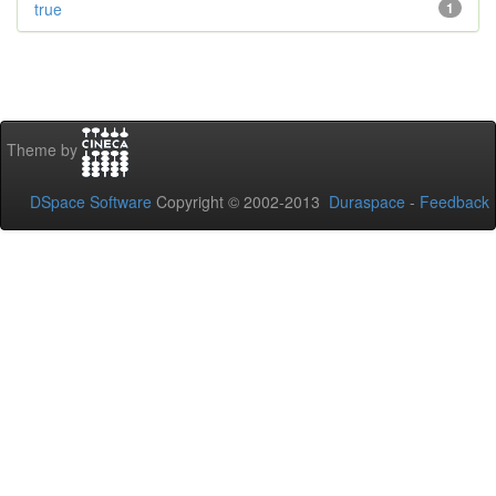
true
1
Theme by
DSpace Software
Copyright © 2002-2013
Duraspace
-
Feedback