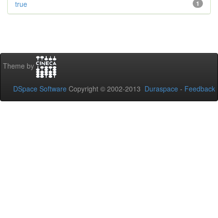
true
1
Theme by
DSpace Software
Copyright © 2002-2013
Duraspace
-
Feedback