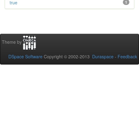
true
1
Theme by
DSpace Software
Copyright © 2002-2013
Duraspace
-
Feedback