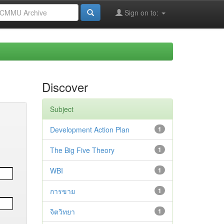
Sign on to:
Discover
Subject
Development Action Plan
1
The Big Five Theory
1
WBI
1
การขาย
1
จิตวิทยา
1