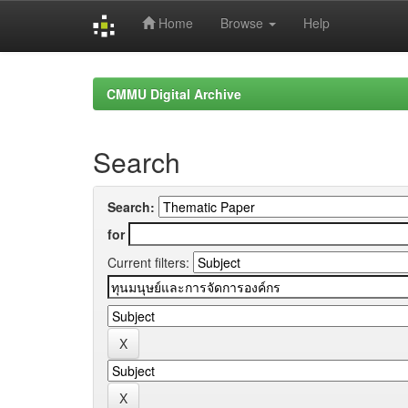
Home
Browse
Help
Skip
navigation
CMMU Digital Archive
Search
Search:
for
Current filters: