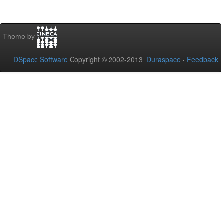
Theme by
DSpace Software
Copyright © 2002-2013
Duraspace
-
Feedback