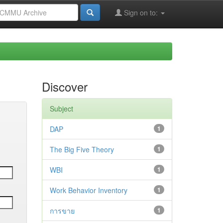
Sign on to:
Discover
Subject
DAP
1
The Big Five Theory
1
WBI
1
Work Behavior Inventory
1
การขาย
1