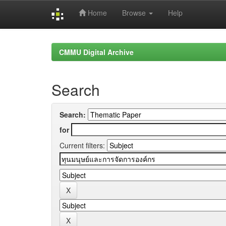
Home
Browse
Help
Skip
navigation
CMMU Digital Archive
Search
Search:
for
Current filters: