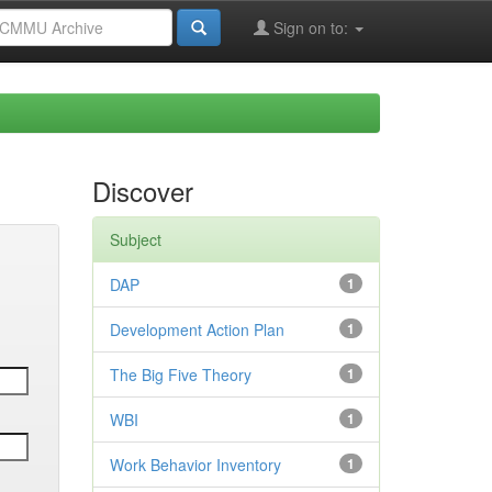
Sign on to:
Discover
Subject
DAP
1
Development Action Plan
1
The Big Five Theory
1
WBI
1
Work Behavior Inventory
1