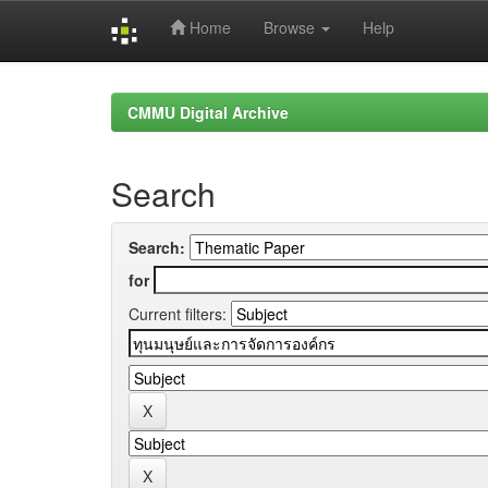
Home
Browse
Help
Skip
navigation
CMMU Digital Archive
Search
Search:
for
Current filters: