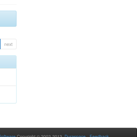
next
oftware
Copyright © 2002-2013
Duraspace
-
Feedback