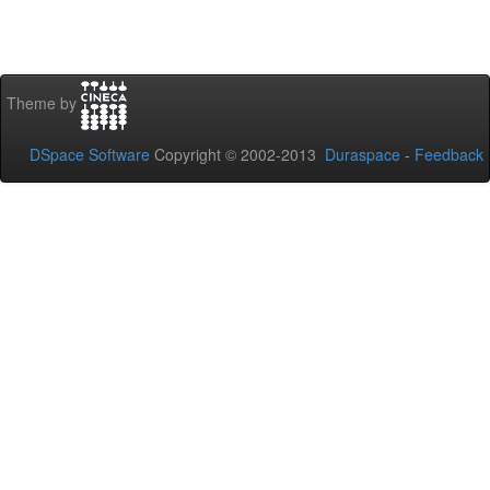
Theme by
DSpace Software
Copyright © 2002-2013
Duraspace
-
Feedback